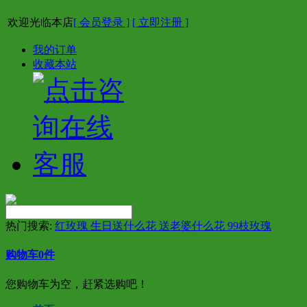
欢迎光临本店
[ 会员登录 ]
[ 立即注册 ]
我的订单
收藏本站
热门搜索:
红玫瑰 生日送什么花 送老婆什么花 99枝玫瑰
购物车
0
件
您购物车为空，赶紧选购吧！