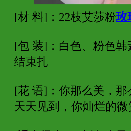
[材 料]：22枝艾莎粉
玫
[包 装]：白色、粉色
结束扎
[花 语]：你那么美，
天天见到，你灿烂的微笑..