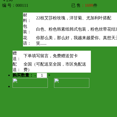
编 号：000111
已 售
：1699
件
材
22枝艾莎粉玫瑰，洋甘菊、尤加利叶搭配
料：
包
白色、粉色韩素纸韩式包装，粉色丝带花结
装：
花
你那么美，那么好，我越来越爱你。真想天
语：
笑......
赠
下单填写留言，免费赠送贺卡
送：
配
全国（可配送至全国，市区免配送
送：
费）
购买数量：
-
+