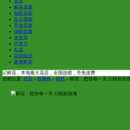
首页
鲜花花束
创意花盒
生日蛋糕
开业花篮
绿植盆栽
永生花
巧克力
礼品
花加组合
家居鲜花
当前位置:
首页
按颜色
粉色
鲜花：想你每一天 22枝粉玫
>
>
>