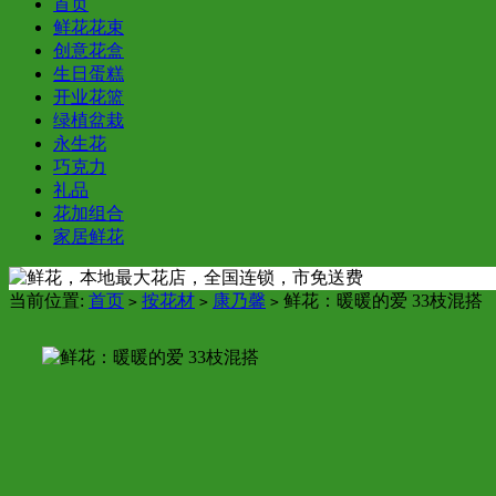
首页
鲜花花束
创意花盒
生日蛋糕
开业花篮
绿植盆栽
永生花
巧克力
礼品
花加组合
家居鲜花
当前位置:
首页
按花材
康乃馨
鲜花：暖暖的爱 33枝混搭
>
>
>