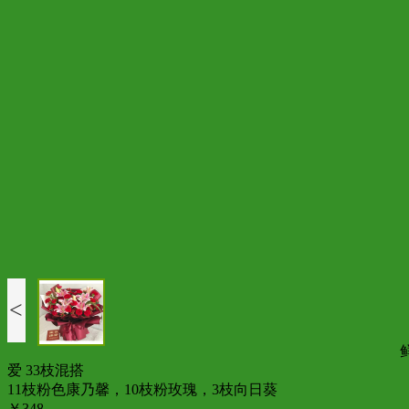
<
爱 33枝混搭
11枝粉色康乃馨，10枝粉玫瑰，3枝向日葵
￥348