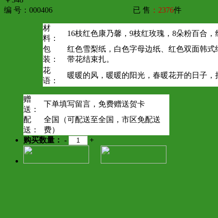
编 号：000406
已 售
：2376
件
材
16枝红色康乃馨，9枝红玫瑰，8朵粉百合
料：
包
红色雪梨纸，白色字母边纸、红色双面韩式
装：
带花结束扎。
花
暖暖的风，暖暖的阳光，春暖花开的日子，
语：
赠
下单填写留言，免费赠送贺卡
送：
配
全国（可配送至全国，市区免配送
送：
费）
购买数量：
-
+