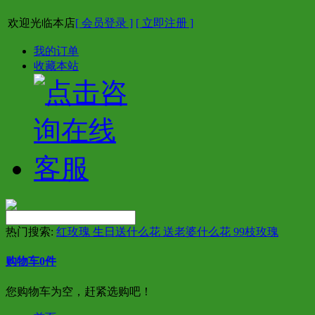
欢迎光临本店
[ 会员登录 ]
[ 立即注册 ]
我的订单
收藏本站
热门搜索:
红玫瑰 生日送什么花 送老婆什么花 99枝玫瑰
购物车
0
件
您购物车为空，赶紧选购吧！