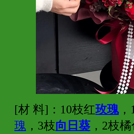
[材 料]：10枝红
玫瑰
，
瑰
，3枝
向日葵
，2枝