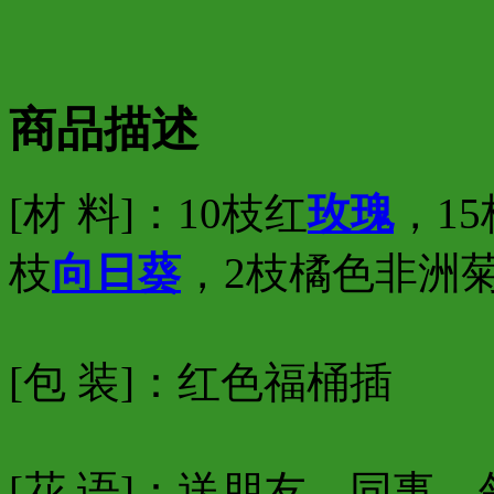
商品描述
[材 料]：10枝红
玫瑰
，1
枝
向日葵
，2枝橘色非洲
[包 装]：红色福桶插
[花 语]：送朋友、同事