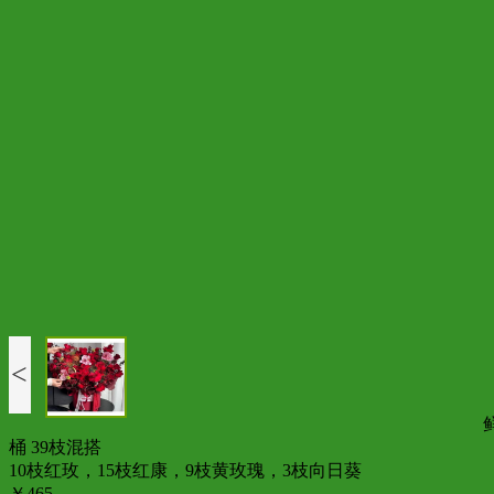
<
桶 39枝混搭
10枝红玫，15枝红康，9枝黄玫瑰，3枝向日葵
￥465