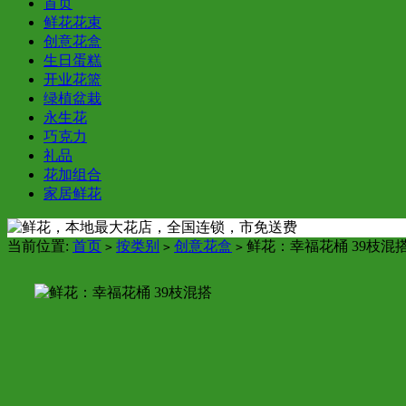
首页
鲜花花束
创意花盒
生日蛋糕
开业花篮
绿植盆栽
永生花
巧克力
礼品
花加组合
家居鲜花
当前位置:
首页
按类别
创意花盒
鲜花：幸福花桶 39枝混
>
>
>