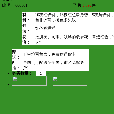
编 号：000501
已 售
：892
件
材
10枝红玫瑰，15枝红色康乃馨，9枝黄玫瑰
料：
色非洲菊，橙色多头玫
包
红色福桶插
装：
花
送朋友、同事、领导的暖居花，首选红色，
语：
火"
赠
下单填写留言，免费赠送贺卡
送：
配
全国（可配送至全国，市区免配送
送：
费）
购买数量：
-
+