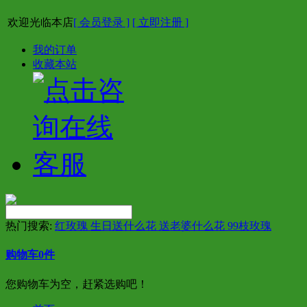
欢迎光临本店
[ 会员登录 ]
[ 立即注册 ]
我的订单
收藏本站
热门搜索:
红玫瑰 生日送什么花 送老婆什么花 99枝玫瑰
购物车
0
件
您购物车为空，赶紧选购吧！