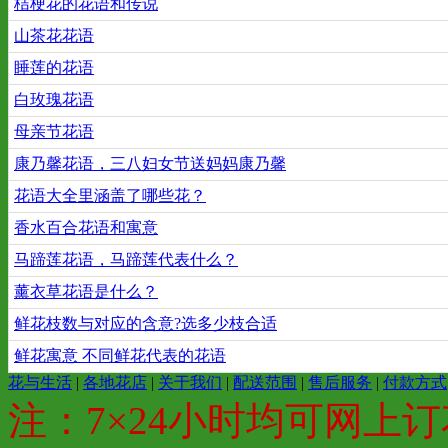
桔梗花的花语和传说
山茶花花语
睡莲的花语
白玫瑰花语
母亲节花语
康乃馨花语，三八妇女节送妈妈康乃馨
花语大全里涵盖了哪些花？
香水百合花语和寓意
马蹄莲花语，马蹄莲代表什么？
薰衣草花语是什么？
鲜花枝数与对应的含意?选多少枝合适
鲜花寓意 不同鲜花代表的花语
花与生活
|
各地花店
|
关于我们
|
配送范围
|
售后服务
|
付款方式
注：7×24小时均可网上订