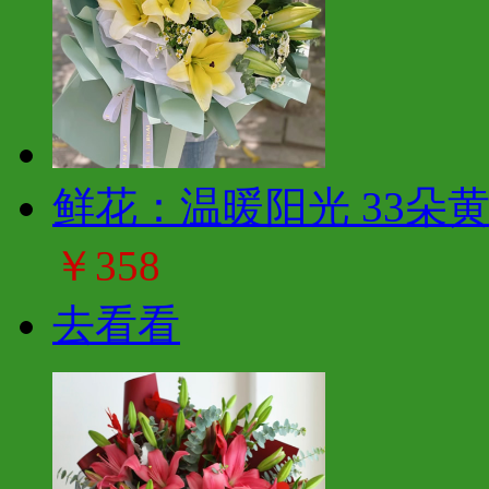
鲜花：温暖阳光 33朵
￥358
去看看