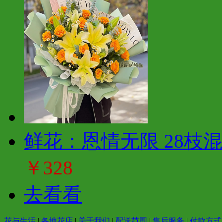
鲜花：恩情无限 28枝
￥328
去看看
花与生活
|
各地花店
|
关于我们
|
配送范围
|
售后服务
|
付款方式