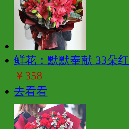
鲜花：默默奉献 33朵
￥358
去看看